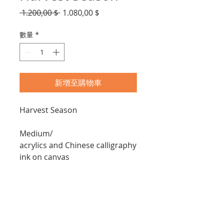
一
促
 1.200,00 $ 
1.080,00 $
般
銷
價
價
數量
*
格
格
新增至購物車
Harvest Season
Medium/
acrylics and Chinese calligraphy
ink on canvas
Size/
40 x 40 inch (100x100 cm)