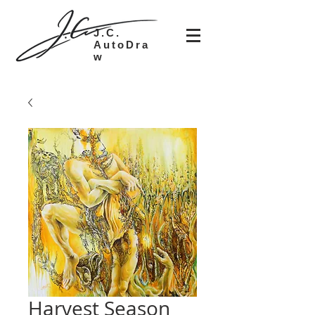
J.C.
AutoDra
w
Harvest Season