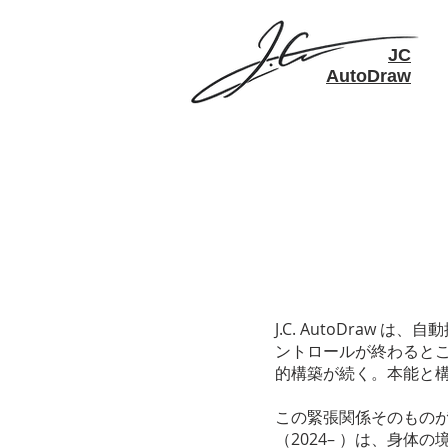
JC
AutoDraw
J.C. AutoDra
ントロールが終わると
的構築が続く。本能と
この緊張関係そのものが、
（2024– ）は、身