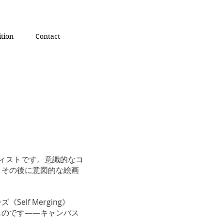
ition
Contact
ーティストです。意識的なコ
、その後に意図的な絵画
lf Merging》
ものです――キャンバス