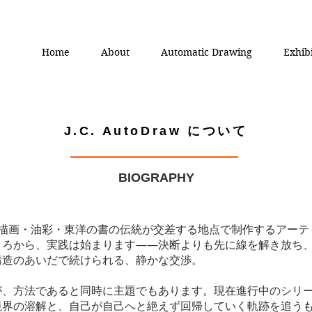
Home
About
Automatic Drawing
Exhib
J.C. AutoDraw について
BIOGRAPHY
w は、自動描画・油彩・東洋の書の伝統が交差する地点で制作するア
ころから、実践は始まります――決断よりも先に線を解き放ち
構造のあいだで続けられる、静かな交渉。
方法であると同時に主題でもあります。現在進行中のシリーズ《Se
体の境界の溶解と、自己が自己へと絶えず回帰していく軌跡を追う