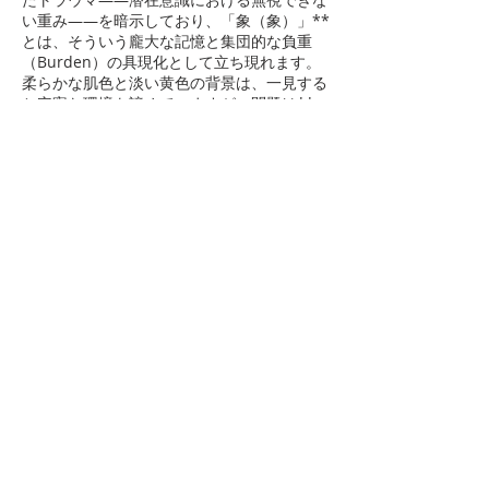
い重み――を暗示しており、「象（象）」**
とは、そういう龐大な記憶と集団的な負重
（Burden）の具現化として立ち現れます。
柔らかな肌色と淡い黄色の背景は、一見する
と安寧な環境を諦めていますが、問題は**一
見のようのない視点部（アパーチャ）**以降
導かれます。 「先試し的なもの」シリーズの
挑戦を継承する本作は、言語や慎重が介入す
る前に、初動的な衝動がなんとなく身体意識
を書き換えるのかを提案しています。
◆
◆
◆
◆
◆
◆
◆
本作が描いた並外れた動態過程である。
ビデオ面中の**象徵性手勢（象徴的）ジェス
チャー）すでに試行性の質問を超えて、目的
の機器の設計に介入し、意識的に肉身辺を探
索し、並上検索那作為萬物育源頭の乳房。官
的形態，暗示著身身体所以受載歷史與隱ダム
創傷，其物是潛意識中不可視的沉重之物；而
して「象（象）」在此化身為龐大記憶與集合
体負重的具現。
柔和な視界色與淡黃背景建立出看似安穩的場
域、卻將対立強行導導至一處無法命名的ダン
ジョン（名前をつけられない）開口）：器官