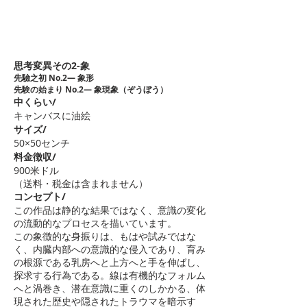
思考変異その2-象
先驗之初 No.2― 象形
先験の始まり No.2― 象現象（ぞうぼう）
中くらい/
キャンバスに油絵
サイズ/
50×50センチ
料金徴収/
900米ドル
（送料・税金は含まれません）
コンセプト/
この作品は静的な結果ではなく、意識の変化
の流動的なプロセスを描いています。
この象徴的な身振りは、もはや試みではな
く、内臓内部への意識的な侵入であり、育み
の根源である乳房へと上方へと手を伸ばし、
探求する行為である。線は有機的なフォルム
へと渦巻き、潜在意識に重くのしかかる、体
現された歴史や隠されたトラウマを暗示す