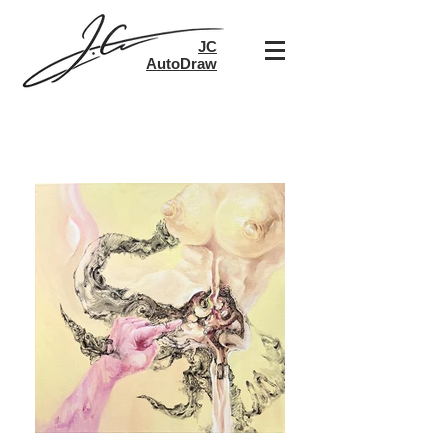
JC
AutoDraw