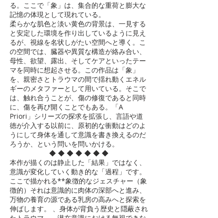
る。ここで「象」は、集合的な重荷と膨大な
記憶の体現として現れている。
柔らかな肌色と淡い黄色の背景は、一見する
と安定した環境を作り出しているように見え
るが、視線を名状しがたい空間へと導く。こ
の空間では、臓器や異質な構造が絡み合い、
母性、欲望、露出、そしてケアといったテー
マを同時に想起させる。この作品は「象」
を、親密さとトラウマの間で揺れ動くエネル
ギーのメタファーとして用いている。そこで
は、触れ合うことが、傷の修復であると同時
に、傷を再び開くことでもある。「A
Priori」シリーズの探求を拡張し、言語や道
徳が介入する以前に、原初的な衝動はどのよ
うにして身体を通して意識を書き換えるのだ
ろうか、という問いを問いかける。
◆ ◆ ◆
◆
◆
◆
◆
本作が描くのは静止した「結果」ではなく、
意識が変化していく動き的な「過程」です。
ここで描かれる**象徴的なジェスチャー（象
徴的）それは意識的に肉体の深部へと進み、
万物の養育の源である乳房の高みへと探索を
伸ばします。 、身体が背負う歴史と隠蔽され
たトラウマ――潜在意識における無視できな