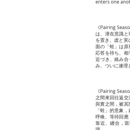
enters one anot
《Pairing
は、潜在意識と
を置き、虚と実
面の「蛙」は原
応答を待ち、相
近づき、絡み合
み、ついに連理
《Pairing
之間來回往返交
與實之間，被其
「蛙」的意象，
呼喚、等待回應
靠近、纏合，當
理。