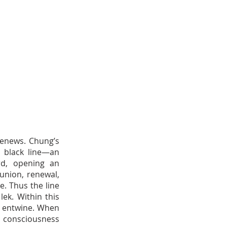
renews. Chung’s
 black line—an
rd, opening an
union, renewal,
e. Thus the line
ek. Within this
d entwine. When
d consciousness