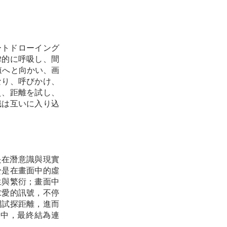
オートドローイング
律的に呼吸し、間
殖へと向かい、画
なり、呼びかけ、
え、距離を試し、
識は互いに入り込
即是在潛意識與現實
於是在畫面中的虛
生與繁衍；畫面中
求愛的訊號，不停
間試探距離，進而
之中，最終結為連