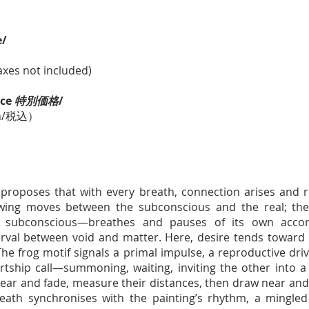
e/
axes not included)
ice
特別価格
/
 in/税込）
 proposes that with every breath, connection arises and 
wing moves between the subconscious and the real; the
e subconscious—breathes and pauses of its own acco
rval between void and matter. Here, desire tends toward 
The frog motif signals a primal impulse, a reproductive driv
ship call—summoning, waiting, inviting the other into a l
pear and fade, measure their distances, then draw near an
reath synchronises with the painting’s rhythm, a mingle