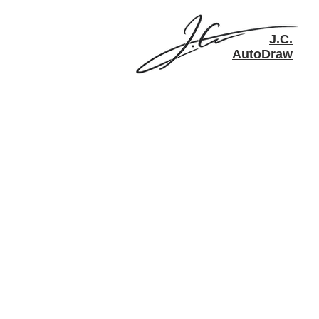
​J.C.
AutoDraw