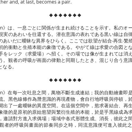
her and, at last, becomes a pair.
​◆
​◆
​◆
​◆
​◆
​◆
​◆
 Season》は、一息ごとに関係が生まれ続けることを示す。私の
現実のあわいを往還する。潜在意識の表れである黒い線は自
のあいだに曖昧な異界をひらく。ここでは欲望が結合‧再生‧繁
初的衝動と生殖本能の象徴である。やがて線は求愛の合図と
手をレック（求愛場）へ招く。その場では像が生まれては消
う。観者の呼吸が画面の律動と同期したとき、混じり合う意
となる。
​◆
​◆
​◆
​◆
​◆
​◆
​◆
 Season》在每一次吐息之間，萬物不斷生成連結；我的自動繪畫
流。黑色線條作為潛意識的再現產物，會自行地呼吸與停頓，
開出了一處曖昧的異度空間。在這個空間中，慾求著結合、再
象徵的是原初的原始慾望與繁衍生殖的本能，於是乎黑線成為
，邀請對方進入求偶場；場域中各式形體生成、消長，彼此之
觀者的呼吸與畫面的節奏同步之時，同流意識便可進入彼此