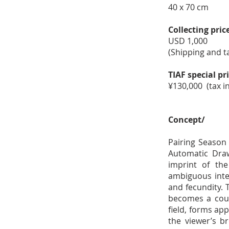
40 x 70 cm
Collecting pric
USD 1,000
(Shipping and t
TIAF special pr
¥130,000 (tax
Concept/
Pairing Season
Automatic Dra
imprint of th
ambiguous inte
and fecundity. 
becomes a court
field, forms ap
the viewer’s b